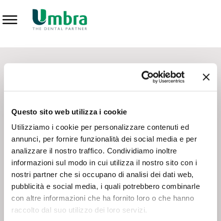
Prodotti
CONTATTI - SERVIZIO CLIENTI
Scrivi a
team.mkt@umbra.it
Chiama il NV ORDINI
800 869103
Questo sito web utilizza i cookie
Chiama il NV ASSISTENZA TECNICA
800 014440
Utilizziamo i cookie per personalizzare contenuti ed
annunci, per fornire funzionalità dei social media e per
analizzare il nostro traffico. Condividiamo inoltre
CONSEGNA GRATUITA
informazioni sul modo in cui utilizza il nostro sito con i
Consegna gratuita su tutto il territorio italiano con un
ordine
nostri partner che si occupano di analisi dei dati web,
minimo di 100€
, altrimenti si calcola il costo della consegna in
pubblicità e social media, i quali potrebbero combinarle
base alle condizioni contrattuali.
con altre informazioni che ha fornito loro o che hanno
raccolto dal suo utilizzo dei loro servizi.