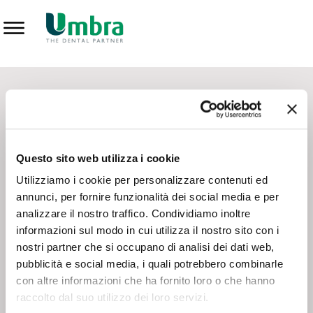
Prodotti
CONTATTI - SERVIZIO CLIENTI
Scrivi a
team.mkt@umbra.it
Chiama il NV ORDINI
800 869103
Questo sito web utilizza i cookie
Chiama il NV ASSISTENZA TECNICA
800 014440
Utilizziamo i cookie per personalizzare contenuti ed
annunci, per fornire funzionalità dei social media e per
analizzare il nostro traffico. Condividiamo inoltre
CONSEGNA GRATUITA
informazioni sul modo in cui utilizza il nostro sito con i
Consegna gratuita su tutto il territorio italiano con un
ordine
nostri partner che si occupano di analisi dei dati web,
minimo di 100€
, altrimenti si calcola il costo della consegna in
pubblicità e social media, i quali potrebbero combinarle
base alle condizioni contrattuali.
con altre informazioni che ha fornito loro o che hanno
raccolto dal suo utilizzo dei loro servizi.