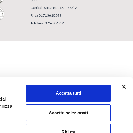
Capitale Sociale: 5.165.000 i.v.
P.Iva 01713610549
Telefono 075/506901
Accetta tutti
ial
tilizza
Accetta selezionati
Rifiuta