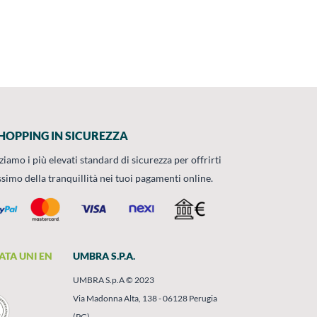
HOPPING IN SICUREZZA
zziamo i più elevati standard di sicurezza per offrirti
ssimo della tranquillità nei tuoi pagamenti online.
ATA UNI EN
UMBRA S.P.A.
UMBRA S.p.A © 2023
Via Madonna Alta, 138 - 06128 Perugia
(PG)