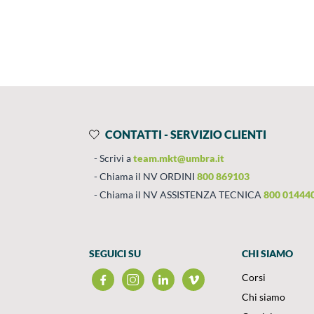
Prodotti
Salta al contenuto
CONTATTI - SERVIZIO CLIENTI
Scrivi a
team.mkt@umbra.it
Chiama il NV ORDINI
800 869103
Chiama il NV ASSISTENZA TECNICA
800 01444
SEGUICI SU
CHI SIAMO
Corsi
Chi siamo