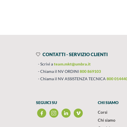
Prodotti
Salta al contenuto
CONTATTI - SERVIZIO CLIENTI
Scrivi a
team.mkt@umbra.it
Chiama il NV ORDINI
800 869103
Chiama il NV ASSISTENZA TECNICA
800 01444
SEGUICI SU
CHI SIAMO
Corsi
Chi siamo