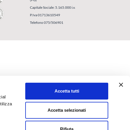
Capitale Sociale: 5.165.000 i.v.
P.Iva 01713610549
Telefono 075/506901
Accetta tutti
ial
tilizza
Accetta selezionati
Rifiuta