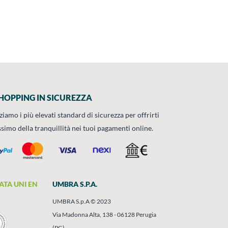
HOPPING IN SICUREZZA
zziamo i più elevati standard di sicurezza per offrirti
ssimo della tranquillità nei tuoi pagamenti online.
ATA UNI EN
UMBRA S.P.A.
UMBRA S.p.A © 2023
Via Madonna Alta, 138 - 06128 Perugia
(PG)