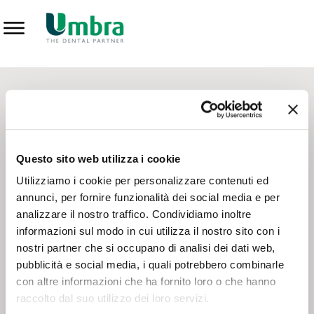
Prodotti
CONTATTI - SERVIZIO CLIENTI
Scrivi a
team.mkt@umbra.it
Chiama il NV ORDINI
800 869103
Questo sito web utilizza i cookie
Chiama il NV ASSISTENZA TECNICA
800 014440
Utilizziamo i cookie per personalizzare contenuti ed
annunci, per fornire funzionalità dei social media e per
analizzare il nostro traffico. Condividiamo inoltre
CONSEGNA GRATUITA
informazioni sul modo in cui utilizza il nostro sito con i
Consegna gratuita su tutto il territorio italiano con un
ordine
nostri partner che si occupano di analisi dei dati web,
minimo di 100€
, altrimenti si calcola il costo della consegna in
pubblicità e social media, i quali potrebbero combinarle
base alle condizioni contrattuali.
con altre informazioni che ha fornito loro o che hanno
raccolto dal suo utilizzo dei loro servizi.