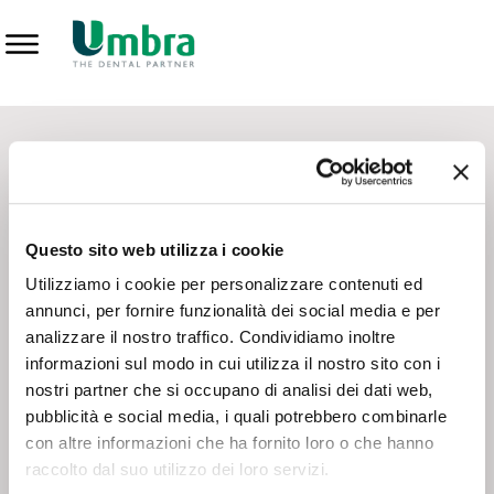
Prodotti
CONTATTI - SERVIZIO CLIENTI
Scrivi a
team.mkt@umbra.it
Chiama il NV ORDINI
800 869103
Questo sito web utilizza i cookie
Chiama il NV ASSISTENZA TECNICA
800 014440
Utilizziamo i cookie per personalizzare contenuti ed
annunci, per fornire funzionalità dei social media e per
analizzare il nostro traffico. Condividiamo inoltre
CONSEGNA GRATUITA
informazioni sul modo in cui utilizza il nostro sito con i
Consegna gratuita su tutto il territorio italiano con un
ordine
nostri partner che si occupano di analisi dei dati web,
minimo di 100€
, altrimenti si calcola il costo della consegna in
pubblicità e social media, i quali potrebbero combinarle
base alle condizioni contrattuali.
con altre informazioni che ha fornito loro o che hanno
raccolto dal suo utilizzo dei loro servizi.