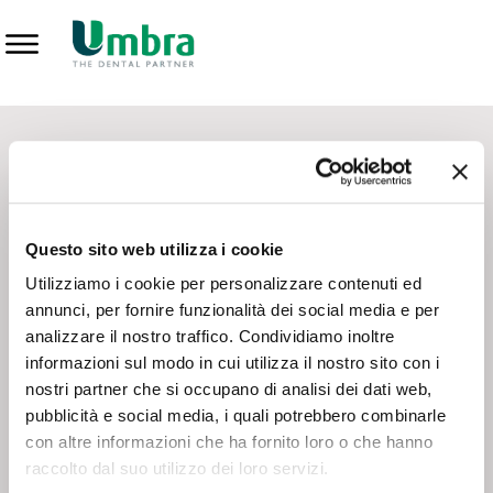
Prodotti
CONTATTI - SERVIZIO CLIENTI
Scrivi a
team.mkt@umbra.it
Chiama il NV ORDINI
800 869103
Questo sito web utilizza i cookie
Chiama il NV ASSISTENZA TECNICA
800 014440
Utilizziamo i cookie per personalizzare contenuti ed
annunci, per fornire funzionalità dei social media e per
analizzare il nostro traffico. Condividiamo inoltre
CONSEGNA GRATUITA
informazioni sul modo in cui utilizza il nostro sito con i
Consegna gratuita su tutto il territorio italiano con un
ordine
nostri partner che si occupano di analisi dei dati web,
minimo di 100€
, altrimenti si calcola il costo della consegna in
pubblicità e social media, i quali potrebbero combinarle
base alle condizioni contrattuali.
con altre informazioni che ha fornito loro o che hanno
raccolto dal suo utilizzo dei loro servizi.