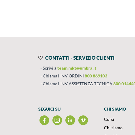
Prodotti
Salta al contenuto
CONTATTI - SERVIZIO CLIENTI
Scrivi a
team.mkt@umbra.it
Chiama il NV ORDINI
800 869103
Chiama il NV ASSISTENZA TECNICA
800 01444
SEGUICI SU
CHI SIAMO
Corsi
Chi siamo