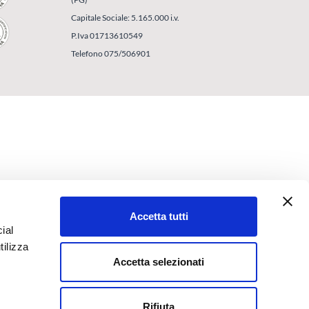
Capitale Sociale: 5.165.000 i.v.
P.Iva 01713610549
Telefono 075/506901
Accetta tutti
ial
tilizza
Accetta selezionati
Rifiuta