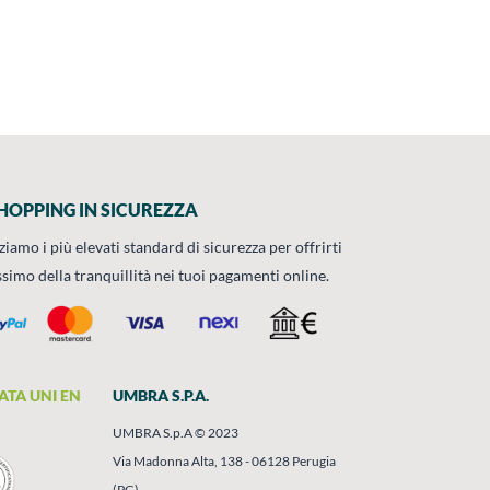
HOPPING IN SICUREZZA
zziamo i più elevati standard di sicurezza per offrirti
ssimo della tranquillità nei tuoi pagamenti online.
ATA UNI EN
UMBRA S.P.A.
UMBRA S.p.A © 2023
Via Madonna Alta, 138 - 06128 Perugia
(PG)