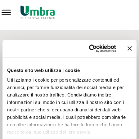
Prodotti
CONTATTI - SERVIZIO CLIENTI
Scrivi a
team.mkt@umbra.it
Chiama il NV ORDINI
800 869103
Questo sito web utilizza i cookie
Chiama il NV ASSISTENZA TECNICA
800 014440
Utilizziamo i cookie per personalizzare contenuti ed
annunci, per fornire funzionalità dei social media e per
analizzare il nostro traffico. Condividiamo inoltre
CONSEGNA GRATUITA
informazioni sul modo in cui utilizza il nostro sito con i
Consegna gratuita su tutto il territorio italiano con un
ordine
nostri partner che si occupano di analisi dei dati web,
minimo di 100€
, altrimenti si calcola il costo della consegna in
pubblicità e social media, i quali potrebbero combinarle
base alle condizioni contrattuali.
con altre informazioni che ha fornito loro o che hanno
raccolto dal suo utilizzo dei loro servizi.