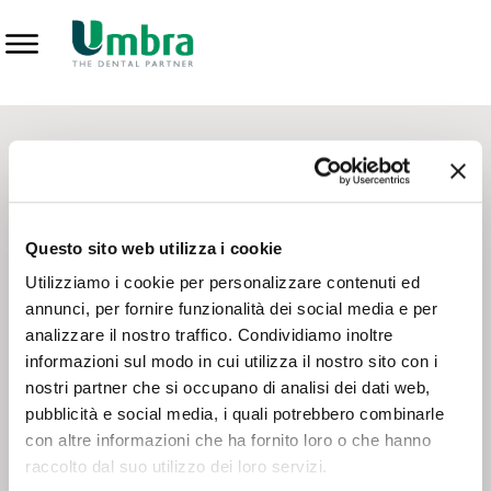
Prodotti
CONTATTI - SERVIZIO CLIENTI
Scrivi a
team.mkt@umbra.it
Chiama il NV ORDINI
800 869103
Questo sito web utilizza i cookie
Chiama il NV ASSISTENZA TECNICA
800 014440
Utilizziamo i cookie per personalizzare contenuti ed
annunci, per fornire funzionalità dei social media e per
analizzare il nostro traffico. Condividiamo inoltre
CONSEGNA GRATUITA
informazioni sul modo in cui utilizza il nostro sito con i
Consegna gratuita su tutto il territorio italiano con un
ordine
nostri partner che si occupano di analisi dei dati web,
minimo di 100€
, altrimenti si calcola il costo della consegna in
pubblicità e social media, i quali potrebbero combinarle
base alle condizioni contrattuali.
con altre informazioni che ha fornito loro o che hanno
raccolto dal suo utilizzo dei loro servizi.