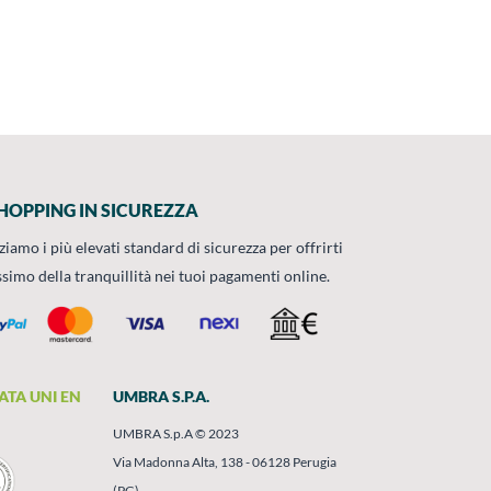
HOPPING IN SICUREZZA
zziamo i più elevati standard di sicurezza per offrirti
ssimo della tranquillità nei tuoi pagamenti online.
ATA UNI EN
UMBRA S.P.A.
UMBRA S.p.A © 2023
Via Madonna Alta, 138 - 06128 Perugia
(PG)