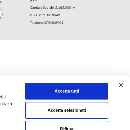
Capitale Sociale: 5.165.000 i.v.
P.Iva 01713610549
Telefono 075/506901
Accetta tutti
ial
tilizza
Accetta selezionati
Rifiuta