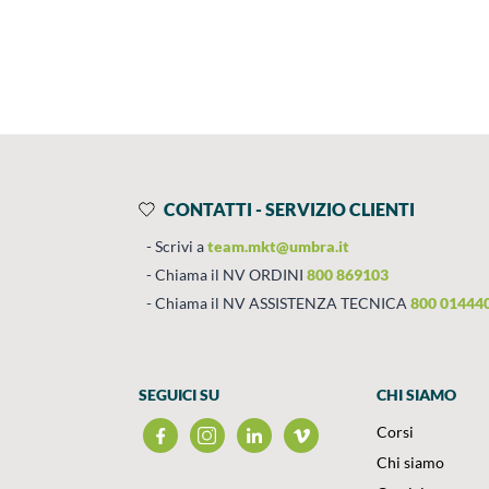
Prodotti
Salta al contenuto
CONTATTI - SERVIZIO CLIENTI
Scrivi a
team.mkt@umbra.it
Chiama il NV ORDINI
800 869103
Chiama il NV ASSISTENZA TECNICA
800 01444
SEGUICI SU
CHI SIAMO
Corsi
Chi siamo