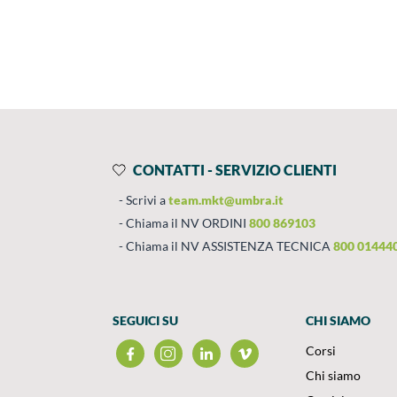
Prodotti
Salta al contenuto
CONTATTI - SERVIZIO CLIENTI
Scrivi a
team.mkt@umbra.it
Chiama il NV ORDINI
800 869103
Chiama il NV ASSISTENZA TECNICA
800 01444
SEGUICI SU
CHI SIAMO
Corsi
Chi siamo