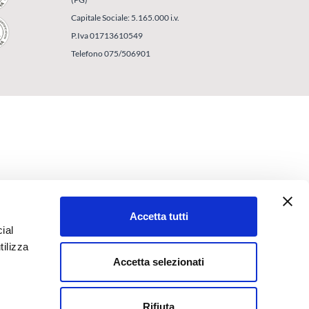
Capitale Sociale: 5.165.000 i.v.
P.Iva 01713610549
Telefono 075/506901
Accetta tutti
ial
tilizza
Accetta selezionati
Rifiuta