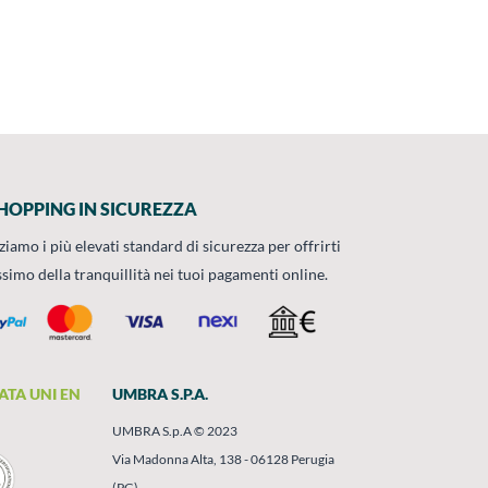
HOPPING IN SICUREZZA
zziamo i più elevati standard di sicurezza per offrirti
ssimo della tranquillità nei tuoi pagamenti online.
ATA UNI EN
UMBRA S.P.A.
UMBRA S.p.A © 2023
Via Madonna Alta, 138 - 06128 Perugia
(PG)