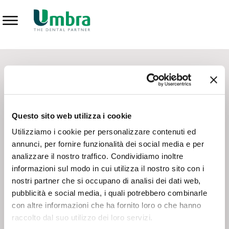
Prodotti
CONTATTI - SERVIZIO CLIENTI
Scrivi a
team.mkt@umbra.it
Chiama il NV ORDINI
800 869103
Questo sito web utilizza i cookie
Chiama il NV ASSISTENZA TECNICA
800 014440
Utilizziamo i cookie per personalizzare contenuti ed
annunci, per fornire funzionalità dei social media e per
analizzare il nostro traffico. Condividiamo inoltre
CONSEGNA GRATUITA
informazioni sul modo in cui utilizza il nostro sito con i
Consegna gratuita su tutto il territorio italiano con un
ordine
nostri partner che si occupano di analisi dei dati web,
minimo di 100€
, altrimenti si calcola il costo della consegna in
pubblicità e social media, i quali potrebbero combinarle
base alle condizioni contrattuali.
con altre informazioni che ha fornito loro o che hanno
raccolto dal suo utilizzo dei loro servizi.