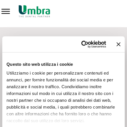
Prodotti
CONTATTI - SERVIZIO CLIENTI
Scrivi a
team.mkt@umbra.it
Chiama il NV ORDINI
800 869103
Questo sito web utilizza i cookie
Chiama il NV ASSISTENZA TECNICA
800 014440
Utilizziamo i cookie per personalizzare contenuti ed
annunci, per fornire funzionalità dei social media e per
analizzare il nostro traffico. Condividiamo inoltre
CONSEGNA GRATUITA
informazioni sul modo in cui utilizza il nostro sito con i
Consegna gratuita su tutto il territorio italiano con un
ordine
nostri partner che si occupano di analisi dei dati web,
minimo di 100€
, altrimenti si calcola il costo della consegna in
pubblicità e social media, i quali potrebbero combinarle
base alle condizioni contrattuali.
con altre informazioni che ha fornito loro o che hanno
raccolto dal suo utilizzo dei loro servizi.