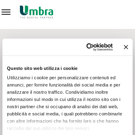
Prodotti
CONTATTI - SERVIZIO CLIENTI
Scrivi a
team.mkt@umbra.it
Chiama il NV ORDINI
800 869103
Questo sito web utilizza i cookie
Chiama il NV ASSISTENZA TECNICA
800 014440
Utilizziamo i cookie per personalizzare contenuti ed
annunci, per fornire funzionalità dei social media e per
analizzare il nostro traffico. Condividiamo inoltre
CONSEGNA GRATUITA
informazioni sul modo in cui utilizza il nostro sito con i
Consegna gratuita su tutto il territorio italiano con un
ordine
nostri partner che si occupano di analisi dei dati web,
minimo di 100€
, altrimenti si calcola il costo della consegna in
pubblicità e social media, i quali potrebbero combinarle
base alle condizioni contrattuali.
con altre informazioni che ha fornito loro o che hanno
raccolto dal suo utilizzo dei loro servizi.