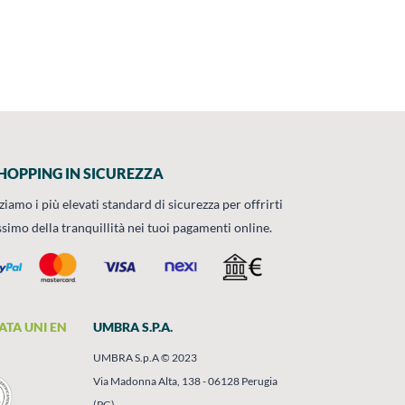
HOPPING IN SICUREZZA
zziamo i più elevati standard di sicurezza per offrirti
ssimo della tranquillità nei tuoi pagamenti online.
ATA UNI EN
UMBRA S.P.A.
UMBRA S.p.A © 2023
Via Madonna Alta, 138 - 06128 Perugia
(PG)