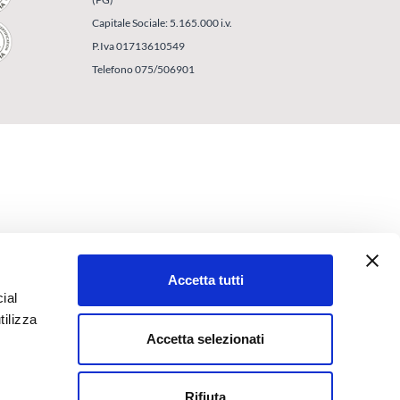
Capitale Sociale: 5.165.000 i.v.
P.Iva 01713610549
Telefono 075/506901
Accetta tutti
ial
tilizza
Accetta selezionati
Rifiuta