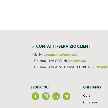
Prodotti
Salta al contenuto
CONTATTI - SERVIZIO CLIENTI
Scrivi a
team.mkt@umbra.it
Chiama il NV ORDINI
800 869103
Chiama il NV ASSISTENZA TECNICA
800 01444
SEGUICI SU
CHI SIAMO
Corsi
Chi siamo