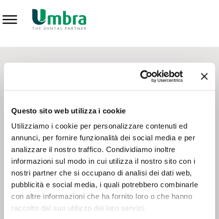
Prodotti
CONTATTI - SERVIZIO CLIENTI
Scrivi a
team.mkt@umbra.it
Chiama il NV ORDINI
800 869103
Questo sito web utilizza i cookie
Chiama il NV ASSISTENZA TECNICA
800 014440
Utilizziamo i cookie per personalizzare contenuti ed
annunci, per fornire funzionalità dei social media e per
analizzare il nostro traffico. Condividiamo inoltre
CONSEGNA GRATUITA
informazioni sul modo in cui utilizza il nostro sito con i
Consegna gratuita su tutto il territorio italiano con un
ordine
nostri partner che si occupano di analisi dei dati web,
minimo di 100€
, altrimenti si calcola il costo della consegna in
pubblicità e social media, i quali potrebbero combinarle
base alle condizioni contrattuali.
con altre informazioni che ha fornito loro o che hanno
raccolto dal suo utilizzo dei loro servizi.