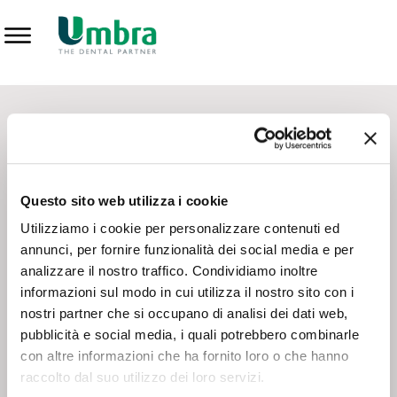
Prodotti
CONTATTI - SERVIZIO CLIENTI
Scrivi a
team.mkt@umbra.it
Chiama il NV ORDINI
800 869103
Questo sito web utilizza i cookie
Chiama il NV ASSISTENZA TECNICA
800 014440
Utilizziamo i cookie per personalizzare contenuti ed
annunci, per fornire funzionalità dei social media e per
analizzare il nostro traffico. Condividiamo inoltre
CONSEGNA GRATUITA
informazioni sul modo in cui utilizza il nostro sito con i
Consegna gratuita su tutto il territorio italiano con un
ordine
nostri partner che si occupano di analisi dei dati web,
minimo di 100€
, altrimenti si calcola il costo della consegna in
pubblicità e social media, i quali potrebbero combinarle
base alle condizioni contrattuali.
con altre informazioni che ha fornito loro o che hanno
raccolto dal suo utilizzo dei loro servizi.