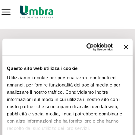
Prodotti
CONTATTI - SERVIZIO CLIENTI
Scrivi a
team.mkt@umbra.it
Chiama il NV ORDINI
800 869103
Questo sito web utilizza i cookie
Chiama il NV ASSISTENZA TECNICA
800 014440
Utilizziamo i cookie per personalizzare contenuti ed
annunci, per fornire funzionalità dei social media e per
analizzare il nostro traffico. Condividiamo inoltre
CONSEGNA GRATUITA
informazioni sul modo in cui utilizza il nostro sito con i
Consegna gratuita su tutto il territorio italiano con un
ordine
nostri partner che si occupano di analisi dei dati web,
minimo di 100€
, altrimenti si calcola il costo della consegna in
pubblicità e social media, i quali potrebbero combinarle
base alle condizioni contrattuali.
con altre informazioni che ha fornito loro o che hanno
raccolto dal suo utilizzo dei loro servizi.