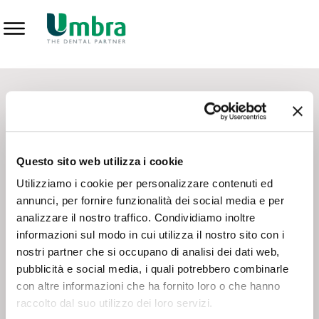
Prodotti
CONTATTI - SERVIZIO CLIENTI
Scrivi a
team.mkt@umbra.it
Chiama il NV ORDINI
800 869103
Questo sito web utilizza i cookie
Chiama il NV ASSISTENZA TECNICA
800 014440
Utilizziamo i cookie per personalizzare contenuti ed
annunci, per fornire funzionalità dei social media e per
analizzare il nostro traffico. Condividiamo inoltre
CONSEGNA GRATUITA
informazioni sul modo in cui utilizza il nostro sito con i
Consegna gratuita su tutto il territorio italiano con un
ordine
nostri partner che si occupano di analisi dei dati web,
minimo di 100€
, altrimenti si calcola il costo della consegna in
pubblicità e social media, i quali potrebbero combinarle
base alle condizioni contrattuali.
con altre informazioni che ha fornito loro o che hanno
raccolto dal suo utilizzo dei loro servizi.