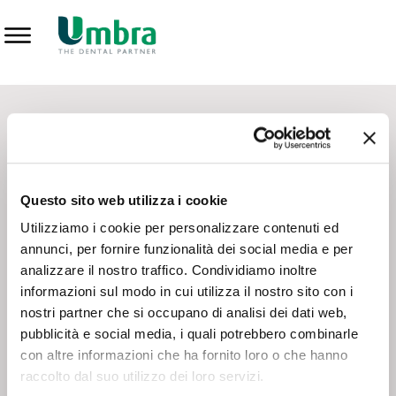
Prodotti
CONTATTI - SERVIZIO CLIENTI
Scrivi a
team.mkt@umbra.it
Chiama il NV ORDINI
800 869103
Questo sito web utilizza i cookie
Chiama il NV ASSISTENZA TECNICA
800 014440
Utilizziamo i cookie per personalizzare contenuti ed
annunci, per fornire funzionalità dei social media e per
analizzare il nostro traffico. Condividiamo inoltre
CONSEGNA GRATUITA
informazioni sul modo in cui utilizza il nostro sito con i
Consegna gratuita su tutto il territorio italiano con un
ordine
nostri partner che si occupano di analisi dei dati web,
minimo di 100€
, altrimenti si calcola il costo della consegna in
pubblicità e social media, i quali potrebbero combinarle
base alle condizioni contrattuali.
con altre informazioni che ha fornito loro o che hanno
raccolto dal suo utilizzo dei loro servizi.