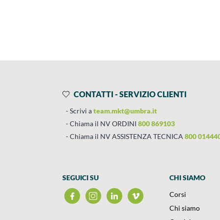
Prodotti
Salta al contenuto
CONTATTI - SERVIZIO CLIENTI
Scrivi a
team.mkt@umbra.it
Chiama il NV ORDINI
800 869103
Chiama il NV ASSISTENZA TECNICA
800 01444
SEGUICI SU
CHI SIAMO
Corsi
Chi siamo