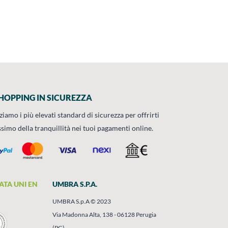
HOPPING IN SICUREZZA
zziamo i più elevati standard di sicurezza per offrirti
ssimo della tranquillità nei tuoi pagamenti online.
ATA UNI EN
UMBRA S.P.A.
UMBRA S.p.A © 2023
Via Madonna Alta, 138 - 06128 Perugia
(PG)