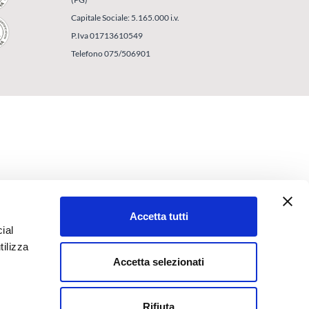
Capitale Sociale: 5.165.000 i.v.
P.Iva 01713610549
Telefono 075/506901
Accetta tutti
ial
tilizza
Accetta selezionati
Rifiuta