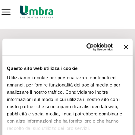
Prodotti
CONTATTI - SERVIZIO CLIENTI
Scrivi a
team.mkt@umbra.it
Chiama il NV ORDINI
800 869103
Questo sito web utilizza i cookie
Chiama il NV ASSISTENZA TECNICA
800 014440
Utilizziamo i cookie per personalizzare contenuti ed
annunci, per fornire funzionalità dei social media e per
analizzare il nostro traffico. Condividiamo inoltre
CONSEGNA GRATUITA
informazioni sul modo in cui utilizza il nostro sito con i
Consegna gratuita su tutto il territorio italiano con un
ordine
nostri partner che si occupano di analisi dei dati web,
minimo di 100€
, altrimenti si calcola il costo della consegna in
pubblicità e social media, i quali potrebbero combinarle
base alle condizioni contrattuali.
con altre informazioni che ha fornito loro o che hanno
raccolto dal suo utilizzo dei loro servizi.