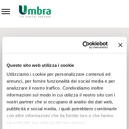
Prodotti
CONTATTI - SERVIZIO CLIENTI
Scrivi a
team.mkt@umbra.it
Chiama il NV ORDINI
800 869103
Questo sito web utilizza i cookie
Chiama il NV ASSISTENZA TECNICA
800 014440
Utilizziamo i cookie per personalizzare contenuti ed
annunci, per fornire funzionalità dei social media e per
analizzare il nostro traffico. Condividiamo inoltre
CONSEGNA GRATUITA
informazioni sul modo in cui utilizza il nostro sito con i
Consegna gratuita su tutto il territorio italiano con un
ordine
nostri partner che si occupano di analisi dei dati web,
minimo di 100€
, altrimenti si calcola il costo della consegna in
pubblicità e social media, i quali potrebbero combinarle
base alle condizioni contrattuali.
con altre informazioni che ha fornito loro o che hanno
raccolto dal suo utilizzo dei loro servizi.