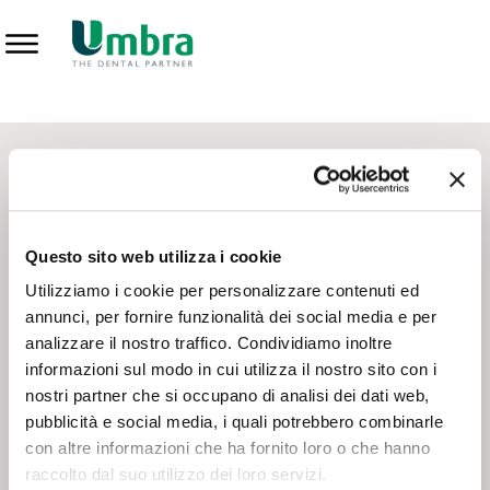
Catalogo Prodotti per Studio e Laboratorio
CONTATTI - SERVIZIO CLIENTI
Scrivi a
team.mkt@umbra.it
Questo sito web utilizza i cookie
Chiama il NV ORDINI
800 869103
Utilizziamo i cookie per personalizzare contenuti ed
Chiama il NV ASSISTENZA TECNICA
800 014440
annunci, per fornire funzionalità dei social media e per
analizzare il nostro traffico. Condividiamo inoltre
CONSEGNA GRATUITA
informazioni sul modo in cui utilizza il nostro sito con i
Consegna gratuita su tutto il territorio italiano con un
ordine
nostri partner che si occupano di analisi dei dati web,
minimo di 100€
, altrimenti si calcola il costo della consegna in
pubblicità e social media, i quali potrebbero combinarle
con altre informazioni che ha fornito loro o che hanno
base alle condizioni contrattuali.
raccolto dal suo utilizzo dei loro servizi.